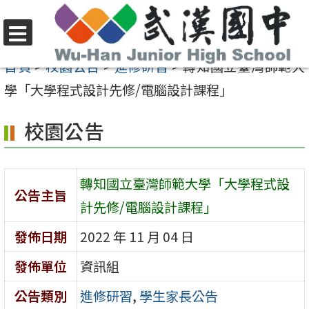
跳
至
選
主
首頁
>
校園公告
>
進修研習
>
轉知國立臺灣師範大
單
要
學「大學程式設計先修/電腦設計課程」
內
校園公告
容
區
轉知國立臺灣師範大學「大學程式設
公告主旨
計先修/電腦設計課程」
發佈日期
2022 年 11 月 04 日
發佈單位
資訊組
公告類別
進修研習
,
學生家長公告