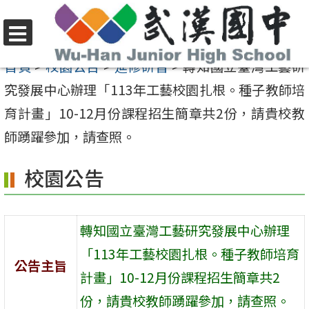
跳
至
選
主
首頁
>
校園公告
>
進修研習
>
轉知國立臺灣工藝研
單
要
究發展中心辦理「113年工藝校園扎根。種子教師培
內
育計畫」10-12月份課程招生簡章共2份，請貴校教
容
師踴躍參加，請查照。
區
校園公告
轉知國立臺灣工藝研究發展中心辦理
「113年工藝校園扎根。種子教師培育
公告主旨
計畫」10-12月份課程招生簡章共2
份，請貴校教師踴躍參加，請查照。