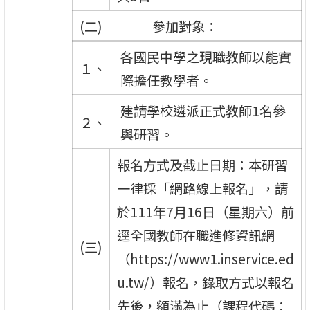
(二)
參加對象：
各國民中學之現職教師以能實
１、
際擔任教學者。
建請學校遴派正式教師1名參
２、
與研習。
報名方式及截止日期：本研習
一律採「網路線上報名」，請
於111年7月16日（星期六）前
逕全國教師在職進修資訊網
(三)
（https://www1.inservice.ed
u.tw/）報名，錄取方式以報名
先後，額滿為止（課程代碼：