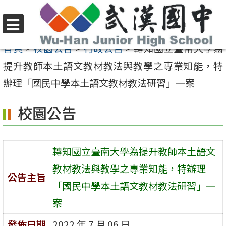
跳
至
選
主
首頁
>
校園公告
>
行政公告
>
轉知國立臺南大學為
單
要
提升教師本土語文教材教法與教學之專業知能，特
內
辦理「國民中學本土語文教材教法研習」一案
容
校園公告
區
轉知國立臺南大學為提升教師本土語文
教材教法與教學之專業知能，特辦理
公告主旨
「國民中學本土語文教材教法研習」一
案
發佈日期
2022 年 7 月 06 日