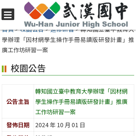
跳
至
選
主
首頁
>
校園公告
>
進修研習
>
轉知國立臺中教育大
單
要
學辦理「因材網學生操作手冊易讀版研發計畫」推
內
廣工作坊研習一案
容
校園公告
區
轉知國立臺中教育大學辦理「因材網
公告主旨
學生操作手冊易讀版研發計畫」推廣
工作坊研習一案
發佈日期
2024 年 10 月 01 日