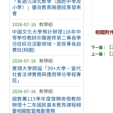
「客語沉浸式教學（國民中學及
小學）」優良教案遴選成果發表
會
2026-07-16
教學組
中國文化大學預計辦理116年中
相關附
等學校教師在職進修第二專長學
分班綜合活動領域－家政專長自
【2
費班(桃園)
【2
2026-07-16
教學組
實踐大學開設「30+大學－當代
社會法律實務與應用學分學程專
班」
2026-07-16
教學組
國教署115學年度徵聘商借教師
辦理十二年國民基本教育課程綱
要相關配套推動業務