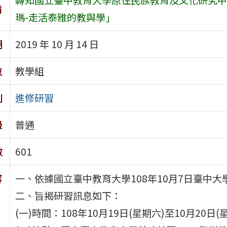
旨
瑪-走活泰雅的教與學」
期
2019 年 10 月 14 日
位
教學組
別
進修研習
級
普通
數
601
容
一、依據國立臺中教育大學108年10月7日臺中大學
二、旨揭研習訊息如下：
(一)時間：108年10月19日(星期六)至10月20日(