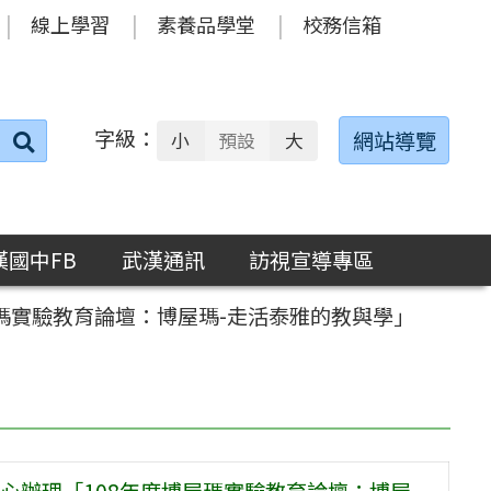
線上學習
素養品學堂
校務信箱
字級：
送出
網站導覽
小
預設
大
搜
尋：
漢國中FB
武漢通訊
訪視宣導專區
瑪實驗教育論壇：博屋瑪-走活泰雅的教與學」
心辦理「108年度博屋瑪實驗教育論壇：博屋