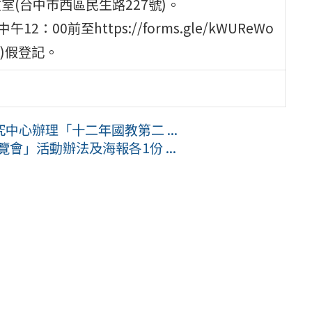
室(台中市西區民生路227號)。
：00前至https://forms.gle/kWUReWo
差)假登記。
心辦理「十二年國教第二 ...
會」活動辦法及海報各1份 ...