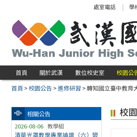
跳
處室電話
學
至
主
要
內
容
區
首頁
關於武漢
數位校史室
校園公
首頁
>
校園公告
>
進修研習
>
轉知國立臺中教育
校
相關公告
2026-08-06
教學組
清華光罩教學專業論壇（六）變