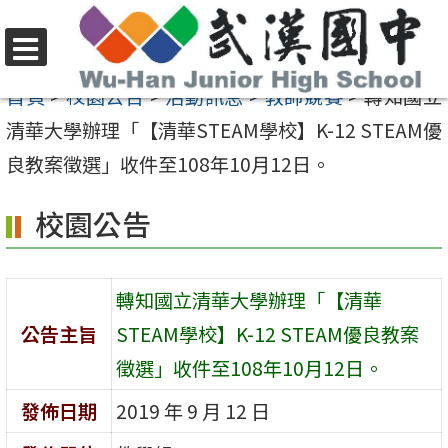
跳
至
選
主
首頁
>
校園公告
>
活動訊息
>
教師競賽
>
轉知國立
單
要
清華大學辦理「【清華STEAM學校】K-12 STEAM優
內
良教案徵選」收件至108年10月12日。
容
校園公告
區
轉知國立清華大學辦理「【清華
公告主旨
STEAM學校】K-12 STEAM優良教案
徵選」收件至108年10月12日。
發佈日期
2019 年 9 月 12 日