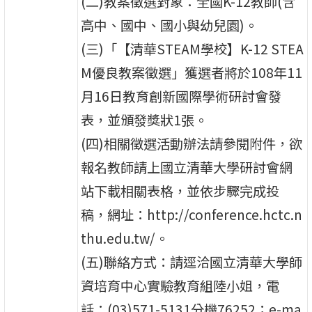
(二)教案徵選對象：全國K-12教師(含
高中、國中、國小與幼兒園)。
(三)「【清華STEAM學校】K-12 STEA
M優良教案徵選」獲選者將於108年11
月16日教育創新國際學術研討會發
表，並頒發獎狀1張。
(四)相關徵選活動辦法請參閱附件，欲
報名教師請上國立清華大學研討會網
站下載相關表格，並依步驟完成投
稿，網址：http://conference.hctc.n
thu.edu.tw/。
(五)聯絡方式：請逕洽國立清華大學師
資培育中心實驗教育組陸小姐，電
話：(03)571-5131分機76252；e-ma