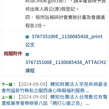
ecial.moe.gov.tw/），請本權責核予貴
校出席人員公(差)假登記。
四、 檢附旨揭研討會實施計畫及會議議
程各1份。
376735100E_1130085438_print
公文
相關附件
376735100E_1130085438_ATTACH2
議程
【2024-09-09】
轉知財團法人罕見疾病基金
會附設新竹縣私立關西身心障礙福利服務 ...
【2024-09-09】
轉知社團法人台灣數位有聲
書推展學會舉辦第八屆「精打心靈之音」 ...