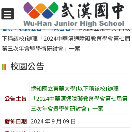
跳
至
選
主
首頁
>
校園公告
>
行政公告
>
轉知國立東華大學(以
單
要
下稱該校)辦理「2024中華溝通障礙教育學會第七屆
內
第三次年會暨學術研討會」一案
容
校園公告
區
轉知國立東華大學(以下稱該校)辦理
公告主旨
「2024中華溝通障礙教育學會第七屆第
三次年會暨學術研討會」一案
發佈日期
2024 年 9 月 09 日