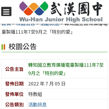
跳
至
選
主
首頁
>
校園公告
>
活動訊息
>
轉知國立教育廣播電
單
要
臺製播111年7至9月之「特別的愛」
內
校園公告
容
區
轉知國立教育廣播電臺製播111年7至
公告主旨
9月之「特別的愛」
發佈日期
2022 年 7 月 05 日
發佈單位
特教組
公告類別
活動訊息