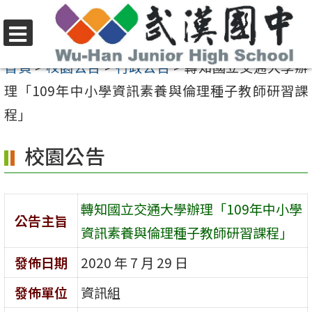
跳
至
選
主
首頁
>
校園公告
>
行政公告
>
轉知國立交通大學辦
單
要
理「109年中小學資訊素養與倫理種子教師研習課
內
程」
容
校園公告
區
轉知國立交通大學辦理「109年中小學
公告主旨
資訊素養與倫理種子教師研習課程」
發佈日期
2020 年 7 月 29 日
發佈單位
資訊組