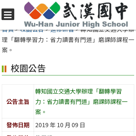
跳
至
選
主
首頁
>
校園公告
>
進修研習
>
轉知國立交通大學辦
單
要
理「翻轉學習力：省力讀書有門道」磨課師課程一
內
案。
容
校園公告
區
轉知國立交通大學辦理「翻轉學習
公告主旨
力：省力讀書有門道」磨課師課程一
案。
發佈日期
2019 年 10 月 09 日