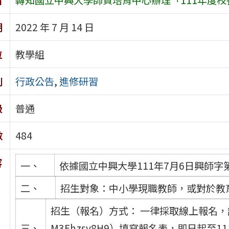
期
2022 年 7 月 14 日
位
教學組
別
行政公告
,
進修研習
級
普通
數
484
容
一、
依據國立中興大學111年7月6日興師字第1
二、
招生對象：中小學現職教師，或對於教
招生（報名）方式： 一律採取線上報名，請上報名網
三、
M3Ehzsv8H9）填寫報名表，即日起至