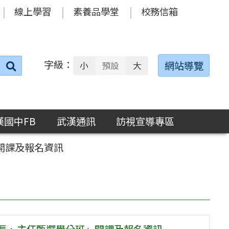
線上學習
素養品學堂
校務信箱
字級：
送出
網站導覽
小
預設
大
搜
尋：
漢國中FB
武漢通訊
訪視宣導專區
開課及報名資訊
校長、主任甄選學分班」開課及報名資訊