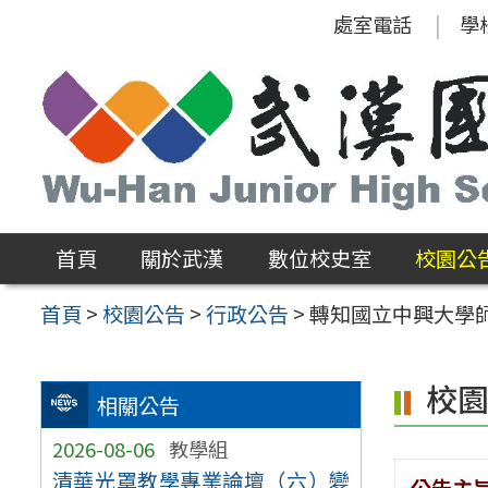
跳
處室電話
學
至
主
要
內
容
區
首頁
關於武漢
數位校史室
校園公
首頁
>
校園公告
>
行政公告
>
轉知國立中興大學
校
相關公告
2026-08-06
教學組
清華光罩教學專業論壇（六）變
公告主