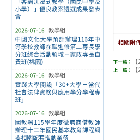
「客語沉浸式教學（國民中學及
小學）」優良教案遴選成果發表
會
2026-07-16
教學組
中國文化大學預計辦理116年中
相關附
等學校教師在職進修第二專長學
分班綜合活動領域－家政專長自
【2
費班(桃園)
【2
2026-07-16
教學組
實踐大學開設「30+大學－當代
社會法律實務與應用學分學程專
班」
2026-07-16
教學組
國教署115學年度徵聘商借教師
辦理十二年國民基本教育課程綱
要相關配套推動業務