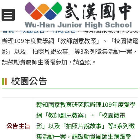
跳
至
選
主
首頁
>
校園公告
>
行政公告
>
轉知國家教育研究院
單
要
辦理109年度愛學網「教師創意教案」、「校園微電
內
影」以及「拍照片說故事」等3系列徵集活動一案，
容
請鼓勵貴屬師生踴躍參加，請查照。
區
校園公告
轉知國家教育研究院辦理109年度愛學
網「教師創意教案」、「校園微電
公告主旨
影」以及「拍照片說故事」等3系列徵
集活動一案，請鼓勵貴屬師生踴躍參