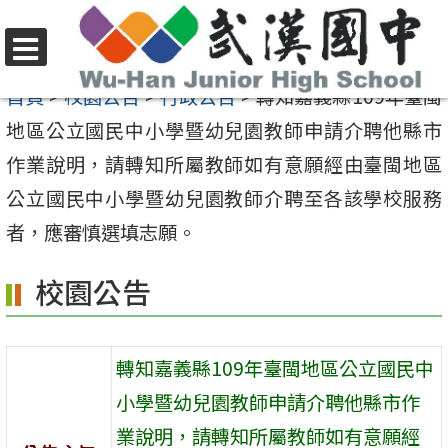
跳
至
選
主
首頁
>
校園公告
>
行政公告
>
轉知嘉義縣109年臺閩
單
要
地區公立國民中小學暨幼兒園教師申請介聘他縣市
內
作業說明，請轉知所屬教師如有意願經由臺閩地區
容
公立國民中小學暨幼兒園教師介聘至各該學校服務
區
者，應審慎選填志願。
校園公告
轉知嘉義縣109年臺閩地區公立國民中
小學暨幼兒園教師申請介聘他縣市作
業說明，請轉知所屬教師如有意願經