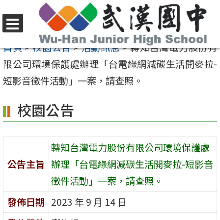
跳
至
選
主
首頁
>
校園公告
>
活動訊息
>
轉知台灣電力股份有
單
要
限公司環境保護處辦理「台電綠網減碳生活開麥拉-
內
短影音徵件活動」一案，請查照。
容
校園公告
區
轉知台灣電力股份有限公司環境保護處
公告主旨
辦理「台電綠網減碳生活開麥拉-短影音
徵件活動」一案，請查照。
發佈日期
2023 年 9 月 14 日