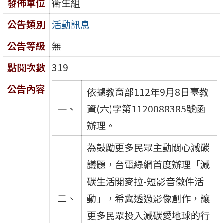
發佈單位
衛生組
公告類別
活動訊息
公告等級
無
點閱次數
319
公告內容
依據教育部112年9月8日臺教
一、
資(六)字第1120088385號函
辦理。
為鼓勵更多民眾主動關心減碳
議題，台電綠網首度辦理「減
碳生活開麥拉-短影音徵件活
二、
動」，希冀透過影像創作，讓
更多民眾投入減碳愛地球的行