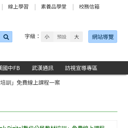
線上學習
素養品學堂
校務信箱
字級：
送出
網站導覽
小
預設
大
搜
尋：
漢國中FB
武漢通訊
訪視宣導專區
民教材培訓」免費線上課程一案
k Digital數位公民教材培訓」免費線上課程一