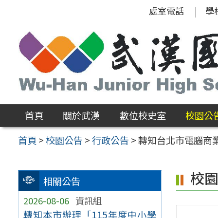
跳
處室電話
學
至
主
要
內
容
區
首頁
關於武漢
數位校史室
校園公
首頁
>
校園公告
>
行政公告
>
轉知台北市電腦商業同
校
相關公告
2026-08-06
資訊組
轉知本市辦理「115年度中小學