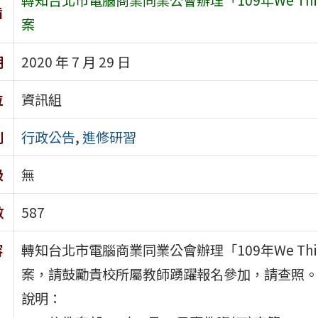
旨
案
期
2020 年 7 月 29 日
位
資訊組
別
行政公告
,
進修研習
級
無
數
587
容
轉知台北市電腦商業同業公會辦理「109年We Thin
案，請鼓勵貴校所屬教師踴躍報名參加，請查照。
說明：