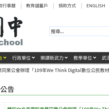
校行事曆
教育儲蓄戶
捐款方式
ENGLISH
告
行政單位
樂讀新武力
教學單位
武
業公會辦理「109年We Think Digital數位公
園公告
轉知台北市電腦商業同業公會辦理「109年We Thin