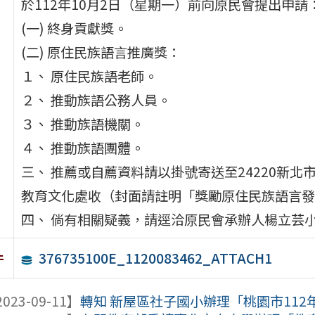
於112年10月2日（星期一）前向原民會提出申請
(一) 終身貢獻獎。
(二) 原住民族語言推廣獎：
１、 原住民族語老師。
２、 推動族語公務人員。
３、 推動族語機關。
４、 推動族語團體。
三、 推薦或自薦資料請以掛號寄送至24220新北
教育文化處收（封面請註明「獎勵原住民族語言發
四、 倘有相關疑義，請逕洽原民會承辦人楊立芸小姐（
376735100E_1120083462_ATTACH1
件
023-09-11】
轉知 新屋區社子國小辦理「桃園市112年