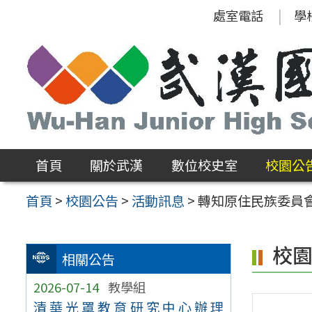
跳
處室電話
學
至
主
要
內
容
區
首頁
關於武漢
數位校史室
校園公
首頁
>
校園公告
>
活動訊息
>
轉知原住民族委員
校
相關公告
2026-07-14
教學組
清華光罩教育研究中心辦理