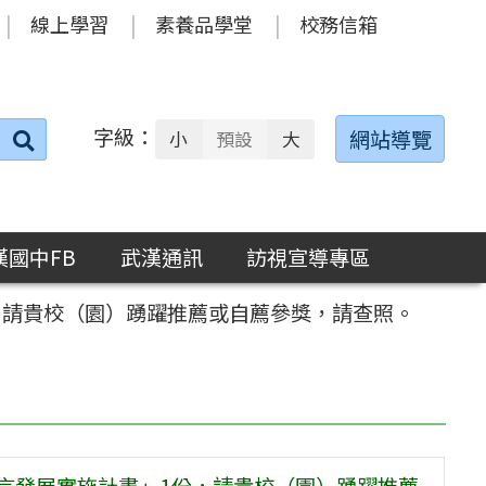
線上學習
素養品學堂
校務信箱
字級：
送出
網站導覽
小
預設
大
搜
尋：
漢國中FB
武漢通訊
訪視宣導專區
，請貴校（園）踴躍推薦或自薦參獎，請查照。
語言發展實施計畫」1份，請貴校（園）踴躍推薦