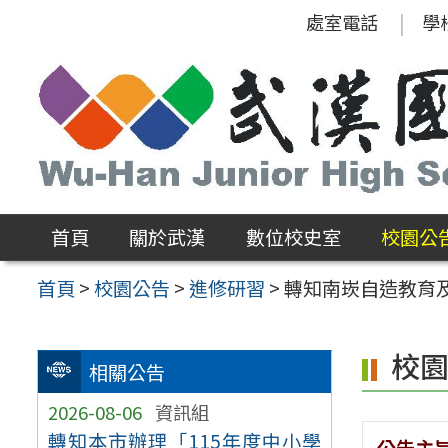
跳
處室電話
學
至
主
要
內
容
區
首頁
關於武漢
數位校史室
校園公
首頁
>
校園公告
>
進修研習
>
轉知南崁自造教育及
校
相關公告
2026-08-06
資訊組
轉知本市辦理「115年度中小學
公告主