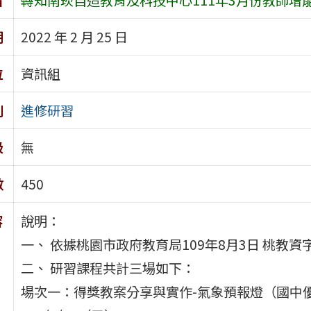
期
2022 年 2 月 25 日
位
資訊組
別
進修研習
級
無
數
450
容
說明：
一、 依據桃園市政府教育局109年8月3日 桃教資字第
二、 研習課程共計三場如下：
場次一：得獎教案分享與實作-氣象預報燈（國中