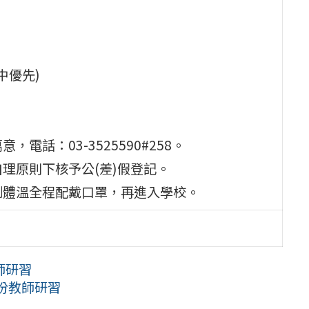
國中優先)
話：03-3525590#258。
理原則下核予公(差)假登記。
測體溫全程配戴口罩，再進入學校。
師研習
份教師研習