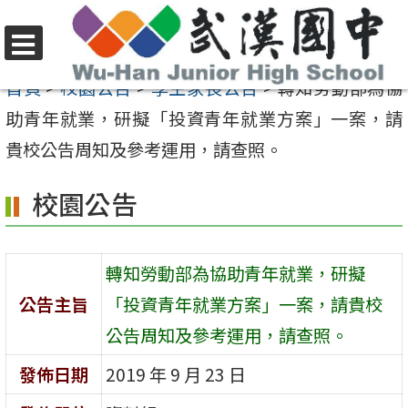
跳
至
選
主
首頁
>
校園公告
>
學生家長公告
>
轉知勞動部為協
單
要
助青年就業，研擬「投資青年就業方案」一案，請
內
貴校公告周知及參考運用，請查照。
容
校園公告
區
轉知勞動部為協助青年就業，研擬
公告主旨
「投資青年就業方案」一案，請貴校
公告周知及參考運用，請查照。
發佈日期
2019 年 9 月 23 日