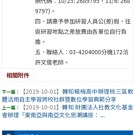
網代碼：10/23: 2689795，11/6: 268
9797)。
四、請惠予參加研習人員公(差)假，往
返研習地點之差旅費由各單位自行負
擔。
五、聯絡人：03-4204000分機172洽
許文俊老師。
相關附件
【2019-10-01】
轉知楊梅高中辦理桃三區軟
體活用自主學習跨校社群暨數位學習典範分享
【2019-10-01】
轉知 財團法人社教文化基金
會辦理「東南亞與南亞文化思潮講座： ...