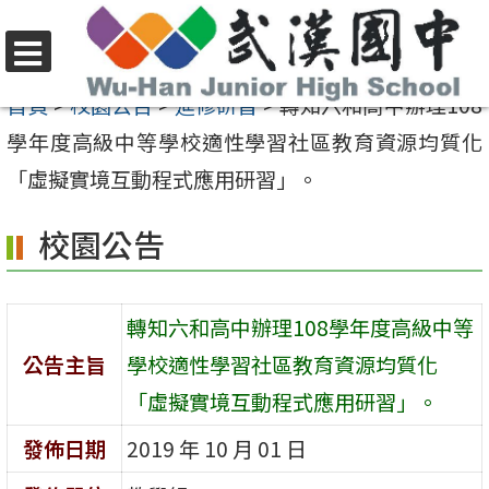
跳
至
選
主
首頁
>
校園公告
>
進修研習
>
轉知六和高中辦理108
單
要
學年度高級中等學校適性學習社區教育資源均質化
內
「虛擬實境互動程式應用研習」。
容
校園公告
區
轉知六和高中辦理108學年度高級中等
公告主旨
學校適性學習社區教育資源均質化
「虛擬實境互動程式應用研習」。
發佈日期
2019 年 10 月 01 日