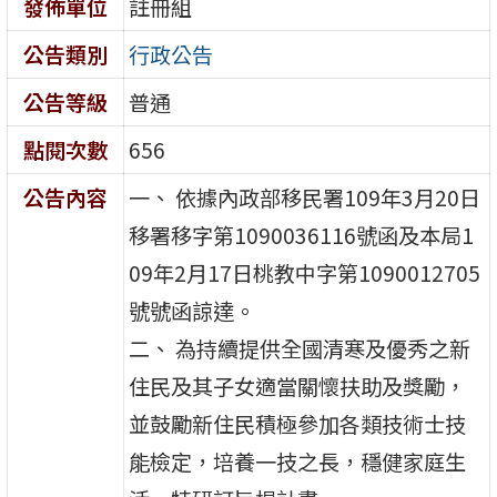
發佈單位
註冊組
公告類別
行政公告
公告等級
普通
點閱次數
656
公告內容
一、 依據內政部移民署109年3月20日
移署移字第1090036116號函及本局1
09年2月17日桃教中字第1090012705
號號函諒達。
二、 為持續提供全國清寒及優秀之新
住民及其子女適當關懷扶助及獎勵，
並鼓勵新住民積極參加各類技術士技
能檢定，培養一技之長，穩健家庭生