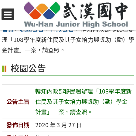
跳
至
選
主
首頁
>
校園公告
>
行政公告
>
轉知內政部移民署辦
單
要
理「108學年度新住民及其子女培力與獎助（勵）學
內
金計畫」一案，請查照。
容
校園公告
區
轉知內政部移民署辦理「108學年度新
公告主旨
住民及其子女培力與獎助（勵）學金
計畫」一案，請查照。
發佈日期
2020 年 3 月 27 日