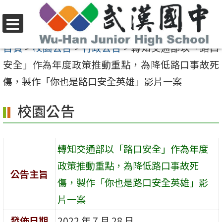
跳
至
選
主
首頁
>
校園公告
>
行政公告
>
轉知交通部以「路口
單
要
安全」作為年度政策推動重點，為降低路口事故死
內
傷，製作「你也是路口安全英雄」影片一案
容
校園公告
區
轉知交通部以「路口安全」作為年度
政策推動重點，為降低路口事故死
公告主旨
傷，製作「你也是路口安全英雄」影
片一案
發佈日期
2022 年 7 月 28 日