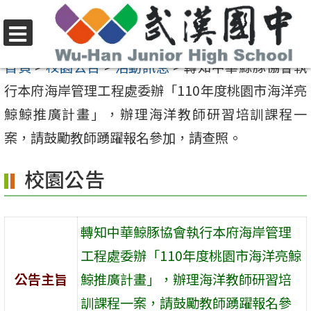
跳
至
選
主
首頁
>
校園公告
>
活動訊息
>
轉知中華鯨豚協會執
單
要
行本府海岸管理工程處委辦「110年度桃園市海洋亮
內
鯨鯨推廣計畫」，辦理海洋教師研習培訓課程一
容
案，請鼓勵教師踴躍報名參加，請查照。
區
校園公告
轉知中華鯨豚協會執行本府海岸管理
工程處委辦「110年度桃園市海洋亮鯨
公告主旨
鯨推廣計畫」，辦理海洋教師研習培
訓課程一案，請鼓勵教師踴躍報名參