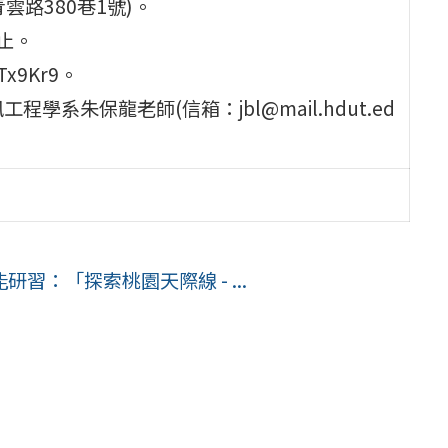
雲路380巷1號)。
)止。
VTx9Kr9。
系朱保龍老師(信箱：jbl@mail.hdut.ed
：「探索桃園天際線 - ...