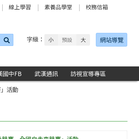
線上學習
素養品學堂
校務信箱
字級：
送出
網站導覽
小
預設
大
搜
尋：
漢國中FB
武漢通訊
訪視宣導專區
賽」活動
計競賽─全國自走車競賽」活動