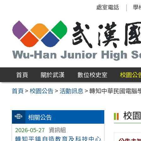
跳
處室電話
學
至
主
要
內
容
區
首頁
關於武漢
數位校史室
校園公
首頁
>
校園公告
>
活動訊息
>
轉知中華民國電腦學
校
相關公告
2026-05-27
資訊組
轉知平鎮自造教育及科技中心
公告主