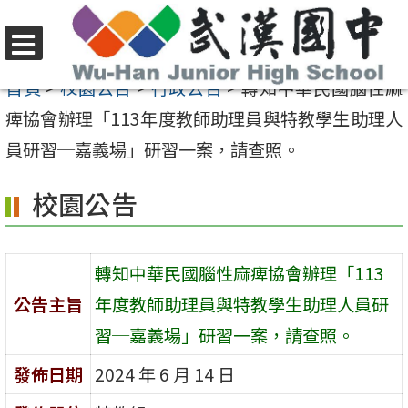
跳
至
選
主
首頁
>
校園公告
>
行政公告
>
轉知中華民國腦性麻
單
要
痺協會辦理「113年度教師助理員與特教學生助理人
內
員研習─嘉義場」研習一案，請查照。
容
校園公告
區
轉知中華民國腦性麻痺協會辦理「113
公告主旨
年度教師助理員與特教學生助理人員研
習─嘉義場」研習一案，請查照。
發佈日期
2024 年 6 月 14 日