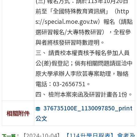
(三) 報名方式：請於113年10月20日
前至「全國特殊教育資訊網」（http
s://special.moe.gov.tw）報名（請點
選研習報名/大專特教研習），全程參
與者將核發研習時數證明。
三、 請貴校本權責核予報名參加人員
公(差)假登記；倘有相關問題請逕洽中
原大學承辦人李欣芸專案助理，聯絡
電話：03-2656751。
四、 檢附本案來函及研習計畫各1份。
376735100E_1130097850_print
相關附件
公文
【2024-10-04】
【114升學日程表】會考及