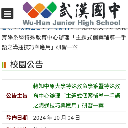
跳
至
選
主
首頁
>
校園公告
>
進修研習
>
轉知中原大學特殊教
單
要
育學系暨特殊教育中心辦理「主題式個案輔導─手
內
語之溝通技巧與應用」研習一案
容
校園公告
區
轉知中原大學特殊教育學系暨特殊教
公告主旨
育中心辦理「主題式個案輔導─手語
之溝通技巧與應用」研習一案
發佈日期
2024 年 10 月 04 日