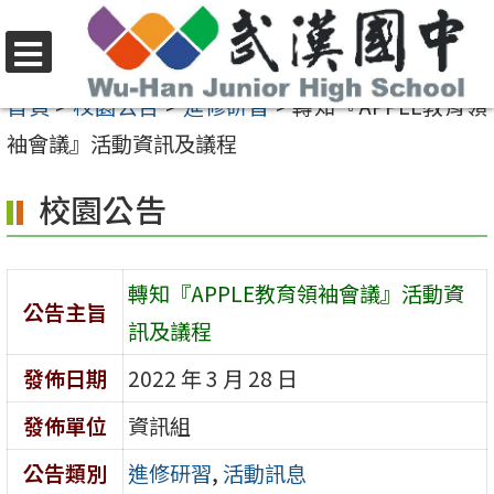
跳
至
選
主
首頁
>
校園公告
>
進修研習
>
轉知『APPLE教育領
單
要
袖會議』活動資訊及議程
內
校園公告
容
區
轉知『APPLE教育領袖會議』活動資
公告主旨
訊及議程
發佈日期
2022 年 3 月 28 日
發佈單位
資訊組
公告類別
進修研習
,
活動訊息