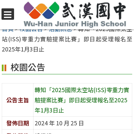
跳
至
選
主
首頁
>
校園公告
>
活動訊息
>
轉知「2025國際太空
單
要
站(ISS)零重力實驗提案比賽」即日起受理報名至
內
2025年1月3日止
容
校園公告
區
轉知「2025國際太空站(ISS)零重力實
公告主旨
驗提案比賽」即日起受理報名至2025
年1月3日止
發佈日期
2024 年 10 月 25 日