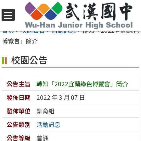
跳
至
選
主
首頁
>
校園公告
>
活動訊息
>
轉知「2022宜蘭綠色
單
要
博覽會」簡介
內
校園公告
容
區
公告主旨
轉知「2022宜蘭綠色博覽會」簡介
發佈日期
2022 年 3 月 07 日
發佈單位
訓育組
公告類別
活動訊息
公告等級
普通