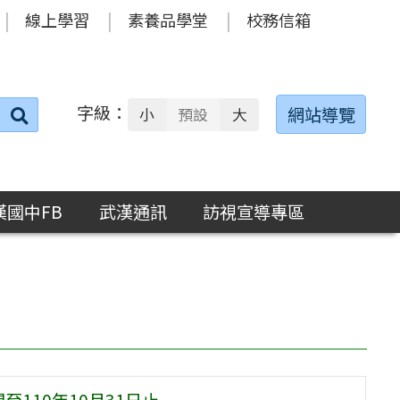
線上學習
素養品學堂
校務信箱
字級：
送出
網站導覽
小
預設
大
搜
尋：
漢國中FB
武漢通訊
訪視宣導專區
110年10月31日止