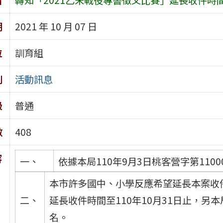
期
2021 年 10 月 07 日
位
訓育組
別
活動訊息
級
普通
數
408
容
一、
依據本局110年9月3日桃客營字第11000
本市許多國中、小學反應希望延長本案收
二、
延長收件時間至110年10月31日止，另
名。