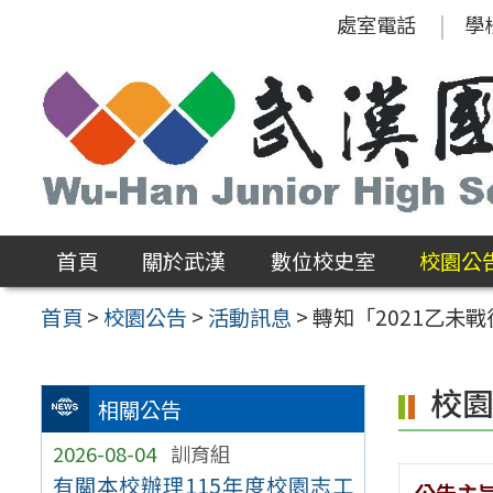
跳
處室電話
學
至
主
要
內
容
區
首頁
關於武漢
數位校史室
校園公
首頁
>
校園公告
>
活動訊息
>
轉知「2021乙未
校
相關公告
2026-08-04
訓育組
有關本校辦理115年度校園志工
公告主