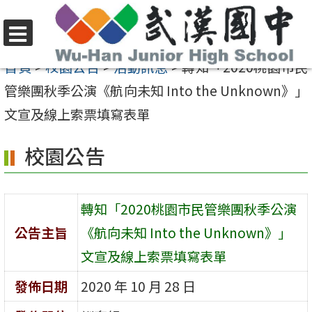
跳
至
選
主
首頁
>
校園公告
>
活動訊息
>
轉知「2020桃園市民
單
要
管樂團秋季公演《航向未知 Into the Unknown》」
內
文宣及線上索票填寫表單
容
校園公告
區
轉知「2020桃園市民管樂團秋季公演
公告主旨
《航向未知 Into the Unknown》」
文宣及線上索票填寫表單
發佈日期
2020 年 10 月 28 日