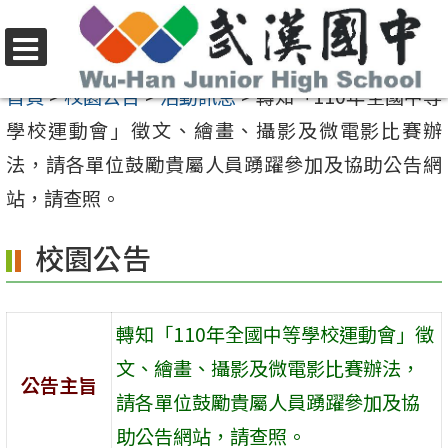
跳
至
選
主
首頁
>
校園公告
>
活動訊息
>
轉知「110年全國中等
單
要
學校運動會」徵文、繪畫、攝影及微電影比賽辦
內
法，請各單位鼓勵貴屬人員踴躍參加及協助公告網
容
站，請查照。
區
校園公告
轉知「110年全國中等學校運動會」徵
文、繪畫、攝影及微電影比賽辦法，
公告主旨
請各單位鼓勵貴屬人員踴躍參加及協
助公告網站，請查照。