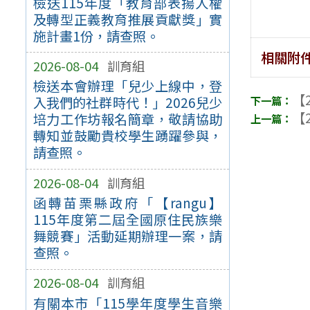
檢送115年度「教育部表揚人權
及轉型正義教育推展貢獻獎」實
施計畫1份，請查照。
相關附
2026-08-04
訓育組
檢送本會辦理「兒少上線中，登
【2
入我們的社群時代！」2026兒少
【2
培力工作坊報名簡章，敬請協助
轉知並鼓勵貴校學生踴躍參與，
請查照。
2026-08-04
訓育組
函轉苗栗縣政府「【rangu】
115年度第二屆全國原住民族樂
舞競賽」活動延期辦理一案，請
查照。
2026-08-04
訓育組
有關本市「115學年度學生音樂