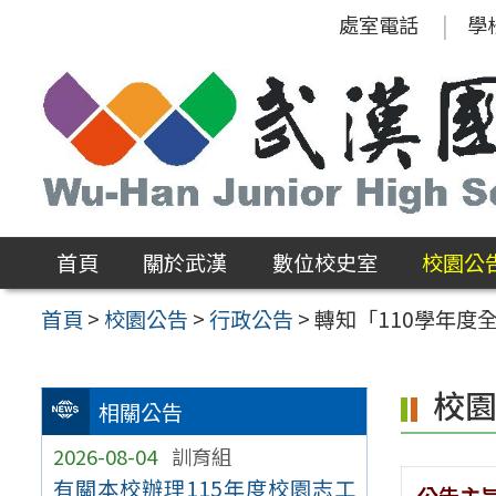
跳
處室電話
學
至
主
要
內
容
區
首頁
關於武漢
數位校史室
校園公
首頁
>
校園公告
>
行政公告
>
轉知「110學年度
校
相關公告
2026-08-04
訓育組
有關本校辦理115年度校園志工
公告主