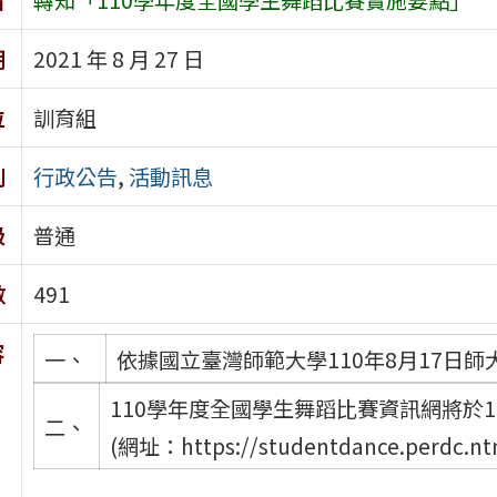
期
2021 年 8 月 27 日
位
訓育組
別
行政公告
,
活動訊息
級
普通
數
491
容
一、
依據國立臺灣師範大學110年8月17日師大
110學年度全國學生舞蹈比賽資訊網將於11
二、
(網址：https://studentdance.per