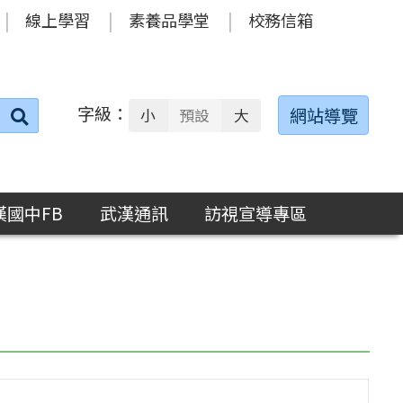
線上學習
素養品學堂
校務信箱
字級：
送出
網站導覽
小
預設
大
搜
尋：
漢國中FB
武漢通訊
訪視宣導專區