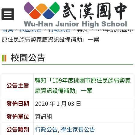
跳
至
選
主
首頁
>
校園公告
>
行政公告
>
轉知「109年度桃園市
單
要
原住民族弱勢家庭資訊設備補助」一案
內
校園公告
容
區
轉知「109年度桃園市原住民族弱勢家
公告主旨
庭資訊設備補助」一案
發佈日期
2020 年 1 月 03 日
發佈單位
資訊組
公告類別
行政公告
,
學生家長公告