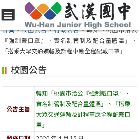
跳
至
選
主
首頁
>
校園公告
>
行政公告
>
轉知「桃園市洽公
單
要
『強制戴口罩』、實名制管制及配合量體溫」、
內
「搭乘大眾交通運輸及計程車應全程配戴口罩」
容
校園公告
區
轉知「桃園市洽公『強制戴口罩』、
實名制管制及配合量體溫」、「搭乘
公告主旨
大眾交通運輸及計程車應全程配戴口
罩」
發佈日期
2020 年 4 月 15 日