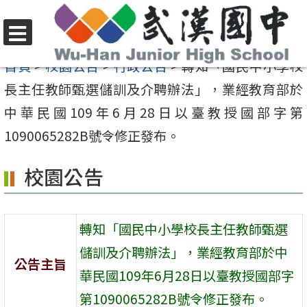
跳
至
選
主
首頁
>
校園公告
>
行政公告
>
轉知「國民中小學校
單
要
長主任教師甄選儲訓及介聘辦法」，業經教育部於
內
中華民國109年6月28日以臺教授國部字第
容
1090065282B號令修正發布。
區
校園公告
轉知「國民中小學校長主任教師甄選
儲訓及介聘辦法」，業經教育部於中
公告主旨
華民國109年6月28日以臺教授國部字
第1090065282B號令修正發布。