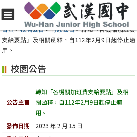
跳
至
選
主
首頁
>
校園公告
>
行政公告
>
轉知「各機關加班費
單
要
支給要點」及相關函釋，自112年2月9日起停止適
內
用。
容
校園公告
區
轉知「各機關加班費支給要點」及相
公告主旨
關函釋，自112年2月9日起停止適
用。
發佈日期
2023 年 2 月 15 日