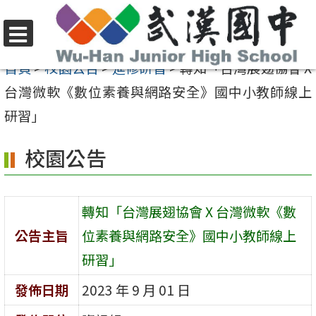
跳
至
選
主
首頁
>
校園公告
>
進修研習
>
轉知「台灣展翅協會 X
單
要
台灣微軟《數位素養與網路安全》國中小教師線上
內
研習」
容
校園公告
區
轉知「台灣展翅協會 X 台灣微軟《數
公告主旨
位素養與網路安全》國中小教師線上
研習」
發佈日期
2023 年 9 月 01 日