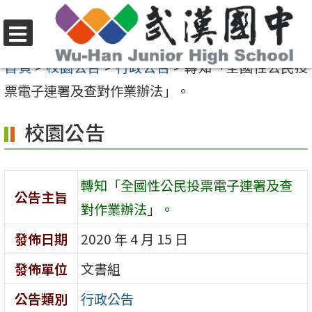
跳
至
選
主
首頁
>
校園公告
>
行政公告
>
轉知「全國性公民投
單
要
票電子連署及查對作業辦法」。
內
校園公告
容
區
轉知「全國性公民投票電子連署及查
公告主旨
對作業辦法」。
發佈日期
2020 年 4 月 15 日
發佈單位
文書組
公告類別
行政公告