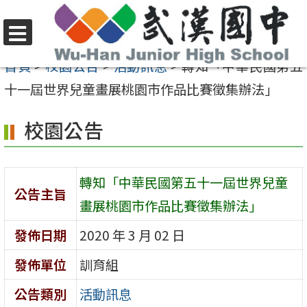
跳
至
選
主
首頁
>
校園公告
>
活動訊息
>
轉知「中華民國第五
單
要
十一屆世界兒童畫展桃園市作品比賽徵集辦法」
內
校園公告
容
區
轉知「中華民國第五十一屆世界兒童
公告主旨
畫展桃園市作品比賽徵集辦法」
發佈日期
2020 年 3 月 02 日
發佈單位
訓育組
公告類別
活動訊息