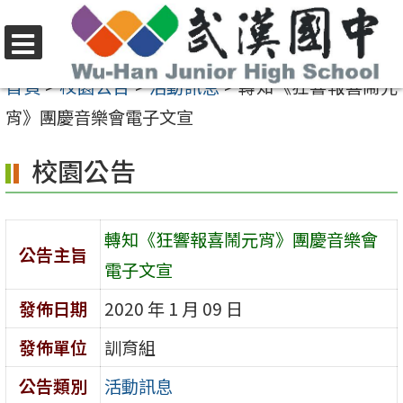
跳
至
選
主
首頁
>
校園公告
>
活動訊息
>
轉知《狂響報喜鬧元
單
要
宵》團慶音樂會電子文宣
內
校園公告
容
區
轉知《狂響報喜鬧元宵》團慶音樂會
公告主旨
電子文宣
發佈日期
2020 年 1 月 09 日
發佈單位
訓育組
公告類別
活動訊息