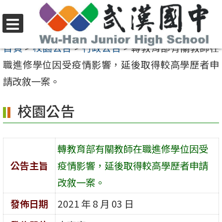
跳
至
選
主
首頁
>
校園公告
>
行政公告
>
轉教育部有關教師在
單
要
職進修學位因受疫情影響，延後取得較高學歷者申
內
請改敘一案。
容
校園公告
區
轉教育部有關教師在職進修學位因受
公告主旨
疫情影響，延後取得較高學歷者申請
改敘一案。
發佈日期
2021 年 8 月 03 日