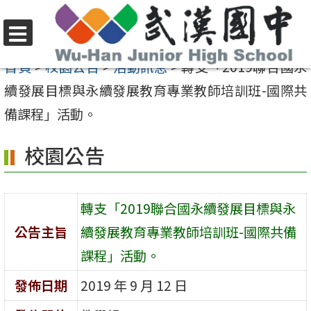
跳
至
選
主
首頁
>
校園公告
>
活動訊息
>
轉支「2019聯合國永
單
要
續發展目標與永續發展教育專業教師培訓班-國際共
內
備課程」活動。
容
校園公告
區
轉支「2019聯合國永續發展目標與永
公告主旨
續發展教育專業教師培訓班-國際共備
課程」活動。
發佈日期
2019 年 9 月 12 日