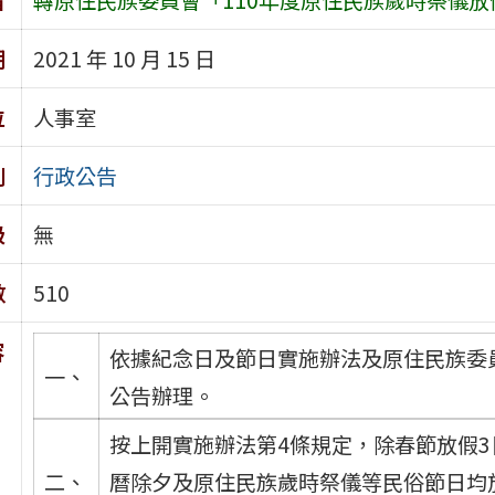
期
2021 年 10 月 15 日
位
人事室
別
行政公告
級
無
數
510
容
依據紀念日及節日實施辦法及原住民族委員會1
一、
公告辦理。
按上開實施辦法第4條規定，除春節放假
二、
曆除夕及原住民族歲時祭儀等民俗節日均