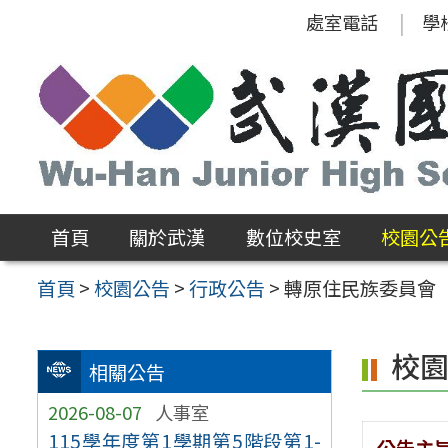
跳
處室電話
學
至
主
要
內
容
區
首頁
關於武漢
數位校史室
校園公
首頁
>
校園公告
>
行政公告
>
轉原住民族委員會「
校
相關公告
2026-08-07
人事室
115學年度第1學期第5階段第1-
公告主