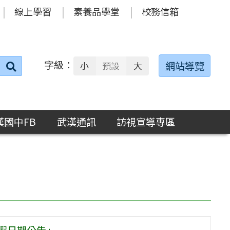
線上學習
素養品學堂
校務信箱
字級：
送出
網站導覽
小
預設
大
搜
尋：
漢國中FB
武漢通訊
訪視宣導專區
假日期公告」