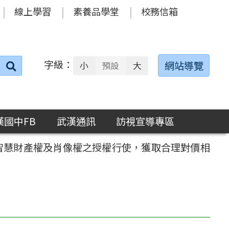
線上學習
素養品學堂
校務信箱
字級：
送出
網站導覽
小
預設
大
搜
尋：
漢國中FB
武漢通訊
訪視宣導專區
智慧財產權及肖像權之授權行使，獲取合理對價相