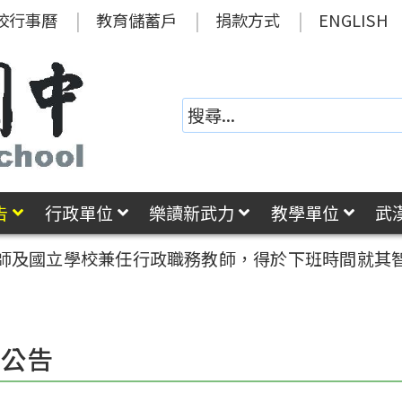
校行事曆
教育儲蓄戶
捐款方式
ENGLISH
告
行政單位
樂讀新武力
教學單位
武
師及國立學校兼任行政職務教師，得於下班時間就其
園公告