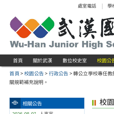
跳
處室電話
學
至
主
要
內
容
區
首頁
關於武漢
數位校史室
校園公
首頁
>
校園公告
>
行政公告
>
轉公立學校專任教
關規範補充說明。
校
相關公告
2026-08-07
人事室