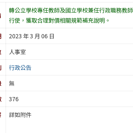
轉公立學校專任教師及國立學校兼任行政職務教師
旨
行使，獲取合理對價相關規範補充說明。
期
2023 年 3 月 06 日
位
人事室
別
行政公告
級
無
數
376
容
詳如附件