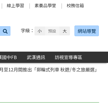
線上學習
素養品學堂
校務信箱
字級：
送出
網站導覽
小
預設
大
搜
尋：
漢國中FB
武漢通訊
訪視宣導專區
月至12月間推出「郵輪式列車 秋遊/冬之旅嚴選」