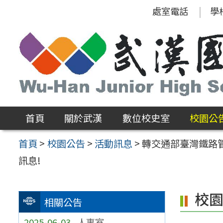
跳
處室電話
學
至
主
要
內
容
區
首頁
關於武漢
數位校史室
校園公
首頁
>
校園公告
>
活動訊息
>
轉交通部臺灣鐵路管
訊息!
校
相關公告
2025-06-03
人事室