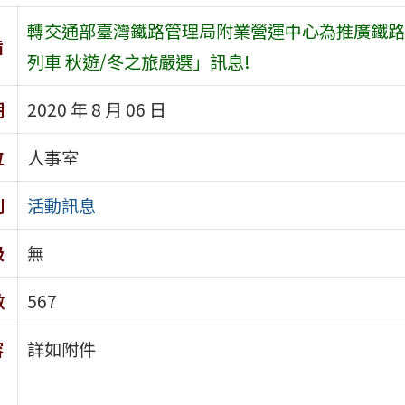
轉交通部臺灣鐵路管理局附業營運中心為推廣鐵路觀
旨
列車 秋遊/冬之旅嚴選」訊息!
期
2020 年 8 月 06 日
位
人事室
別
活動訊息
級
無
數
567
容
詳如附件