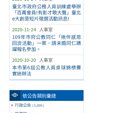
臺北市政府公務人員訓練處舉辦
「百萬會員!有影才敢大聲」臺北
e大創意短片徵選活動訊息!
2020-11-24
人事室
109年巿府公教同仁「揪伴感恩
回流活動」一案，請未婚同仁踴
躍報名參加。
2020-10-20
人事室
本市第6屆公教人員桌球錦標賽
實施辦法
依公告類別彙總
行政公告
( 5,899 )