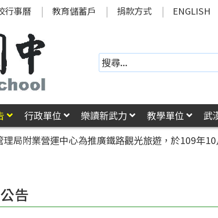
校行事曆
教育儲蓄戶
捐款方式
ENGLISH
告
行政單位
樂讀新武力
教學單位
武
理局附業營運中心為推廣鐵路觀光旅遊，於109年10
園公告