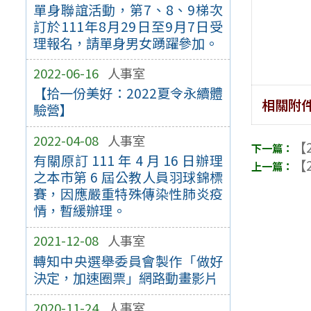
單身聯誼活動，第7、8、9梯次
訂於111年8月29日至9月7日受
理報名，請單身男女踴躍參加。
2022-06-16
人事室
【拾一份美好：2022夏令永續體
相關附
驗營】
2022-04-08
人事室
【2
有關原訂 111 年 4 月 16 日辦理
【2
之本市第 6 屆公教人員羽球錦標
賽，因應嚴重特殊傳染性肺炎疫
情，暫緩辦理。
2021-12-08
人事室
轉知中央選舉委員會製作「做好
決定，加速圈票」網路動畫影片
2020-11-24
人事室