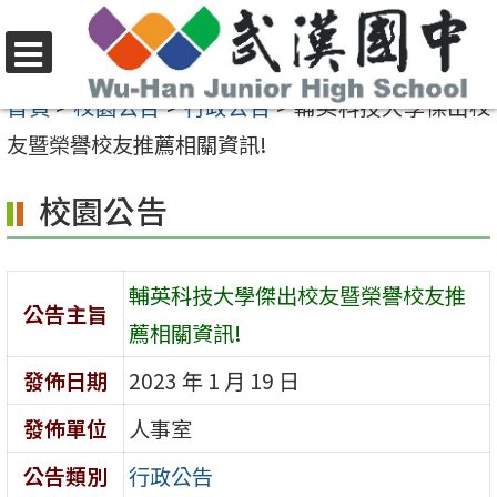
跳
至
選
主
首頁
>
校園公告
>
行政公告
>
輔英科技大學傑出校
單
要
友暨榮譽校友推薦相關資訊!
內
校園公告
容
區
輔英科技大學傑出校友暨榮譽校友推
公告主旨
薦相關資訊!
發佈日期
2023 年 1 月 19 日
發佈單位
人事室
公告類別
行政公告