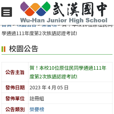
跳
至
選
主
首頁
>
校園公告
>
榮譽榜
>
賀！本校10位原住民同
單
要
學通過111年度第2次族語認證考試!
內
校園公告
容
區
賀！本校10位原住民同學通過111年
公告主旨
度第2次族語認證考試!
發佈日期
2023 年 4 月 05 日
發佈單位
註冊組
公告類別
榮譽榜