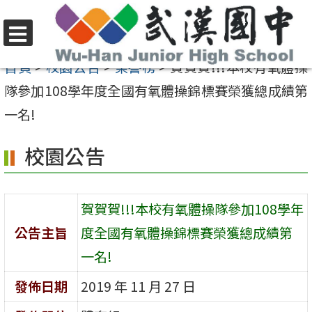
跳
至
選
主
首頁
>
校園公告
>
榮譽榜
>
賀賀賀!!!本校有氧體操
單
要
隊參加108學年度全國有氧體操錦標賽榮獲總成績第
內
一名!
容
校園公告
區
賀賀賀!!!本校有氧體操隊參加108學年
公告主旨
度全國有氧體操錦標賽榮獲總成績第
一名!
發佈日期
2019 年 11 月 27 日