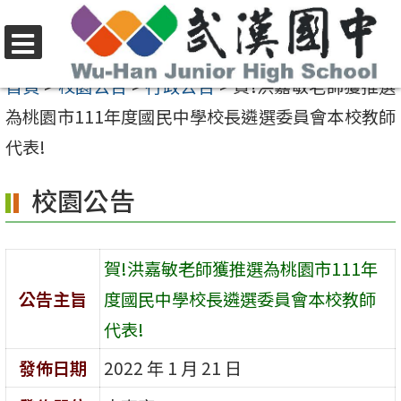
跳
至
選
主
首頁
>
校園公告
>
行政公告
>
賀!洪嘉敏老師獲推選
單
要
為桃園市111年度國民中學校長遴選委員會本校教師
內
代表!
容
校園公告
區
賀!洪嘉敏老師獲推選為桃園市111年
公告主旨
度國民中學校長遴選委員會本校教師
代表!
發佈日期
2022 年 1 月 21 日