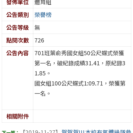
發佈單位
體育組
公告類別
榮譽榜
公告等級
無
點閱次數
726
公告內容
701班葉俞秀國女組50公尺蝶式榮獲
第一名，破紀錄成績31.41，原紀錄3
1.85。
國女組100公尺蝶式1:09.71，榮獲第
一名。
相關附件
【2019-11-27】
賀賀賀!!!本校有氧體操隊參