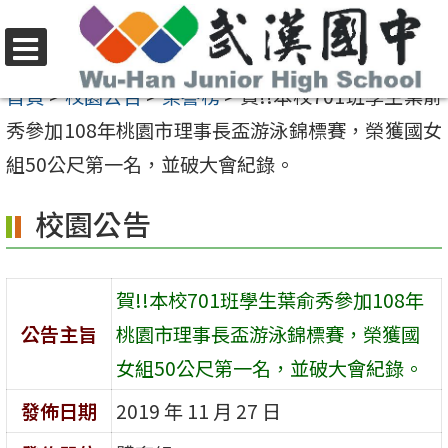
跳
至
選
主
首頁
>
校園公告
>
榮譽榜
>
賀!!本校701班學生葉俞
單
要
秀參加108年桃園市理事長盃游泳錦標賽，榮獲國女
內
組50公尺第一名，並破大會紀錄。
容
校園公告
區
賀!!本校701班學生葉俞秀參加108年
公告主旨
桃園市理事長盃游泳錦標賽，榮獲國
女組50公尺第一名，並破大會紀錄。
發佈日期
2019 年 11 月 27 日